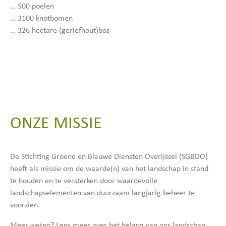
… 500 poelen
… 3100 knotbomen
… 326 hectare (geriefhout)bos
ONZE MISSIE
De Stichting Groene en Blauwe Diensten Overijssel (SGBDO)
heeft als missie om de waarde(n) van het landschap in stand
te houden en te versterken door waardevolle
landschapselementen van duurzaam langjarig beheer te
voorzien.
Meer weten? Lees meer over het belang van ons landschap.