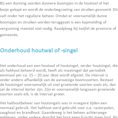
Bij een dunning worden dunnere boompjes in de houtwal of het
bosje gekapt en wordt de onderbegroeiing van struiken gesnoeid. Dit
valt onder het reguliere beheer. Omdat er voornamelijk dunne
boompjes en struiken worden teruggezet is een kapmelding of
vergunning meestal niet nodig. Raadpleeg bij twijfel de provincie of
gemeente.
Onderhoud houtwal of -singel
Het onderhoud aan een houtwal of houtsingel, verder houtsingel, die
als hakhout beheerd wordt, heeft als maatregel dat periodiek
eenmaal per ca. 15 – 20 jaar deze wordt afgezet. De interval is
onder andere afhankelijk van de aanwezige boomsoorten. Bestaat
de houtsingel voornamelijk uit snel groeiende soorten zoals els, dan
zal de interval korter zijn. Zijn er voornamelijk langzaam groeiende
soorten zoals eik, is de interval groter.
Het hakhoutbeheer van houtsingels was in vroegere tijden een
normaal gebruik. Het hakhout werd gebruikt voor o.a. rasterpalen,
zaaghout en brandhout. Gaandeweg is het beheer achterwege
gebleven, onder andere doordat het hout geen functie meer had. Als