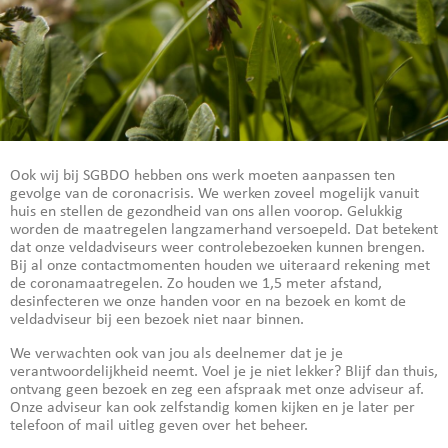
Ook wij bij SGBDO hebben ons werk moeten aanpassen ten
gevolge van de coronacrisis. We werken zoveel mogelijk vanuit
huis en stellen de gezondheid van ons allen voorop. Gelukkig
worden de maatregelen langzamerhand versoepeld. Dat betekent
dat onze veldadviseurs weer controlebezoeken kunnen brengen.
Bij al onze contactmomenten houden we uiteraard rekening met
de coronamaatregelen. Zo houden we 1,5 meter afstand,
desinfecteren we onze handen voor en na bezoek en komt de
veldadviseur bij een bezoek niet naar binnen.
We verwachten ook van jou als deelnemer dat je je
verantwoordelijkheid neemt. Voel je je niet lekker? Blijf dan thuis,
ontvang geen bezoek en zeg een afspraak met onze adviseur af.
Onze adviseur kan ook zelfstandig komen kijken en je later per
telefoon of mail uitleg geven over het beheer.